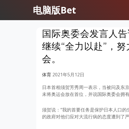
电脑版Bet
国际奥委会发言人告
继续“全力以赴”，
会。
体育
2021年5月12日
日本首相须贺芳秀周一表示，当被问及东京奥
未将奥运会放在首位，并说国际奥委会拥
须贺说：“我的首要任务是保护日本人口的
的政府对他们应对大流行病的态度遭到了