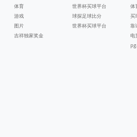
体育
世界杯买球平台
体
游戏
球探足球比分
买
图片
世界杯买球平台
靠
吉祥独家奖金
电
p