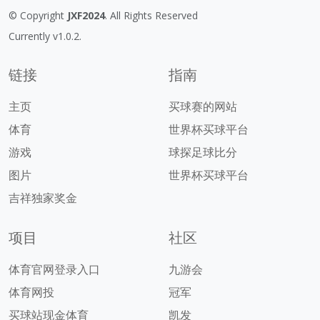
© Copyright
JXF2024
. All Rights Reserved
Currently v1.0.2.
链接
指南
主页
买球赛的网站
体育
世界杯买球平台
游戏
球探足球比分
图片
世界杯买球平台
吉祥独家奖金
项目
社区
体育官网登录入口
九游会
体育网投
冠军
买球站现金体育
凯发