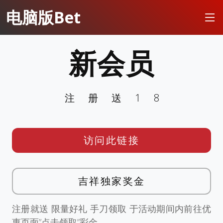
电脑版Bet
新会员
注册送18
访问此链接
吉祥独家奖金
注册就送 限量好礼 手刀领取 于活动期间内前往优
惠页面”点击领取”彩金。