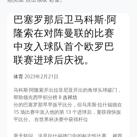
巴塞罗那后卫马科斯·阿
隆索在对阵曼联的比赛
中攻入球队首个欧罗巴
联赛进球后庆祝。
体育
2023年2月21日
马科斯·阿隆索开出拉菲尼亚开出的角球头球破门，
帮助领先西甲积分榜 8
吉祥坊
分的巴塞罗那早早扳平比分，但马库斯·拉什福德在
15 场比赛中攻入他的第 13 个进球后，曼联很快扳
平比分。 在世界杯决赛中获得杆位
毫无疑问，这是拉什福德口中的标志性比赛。 被西