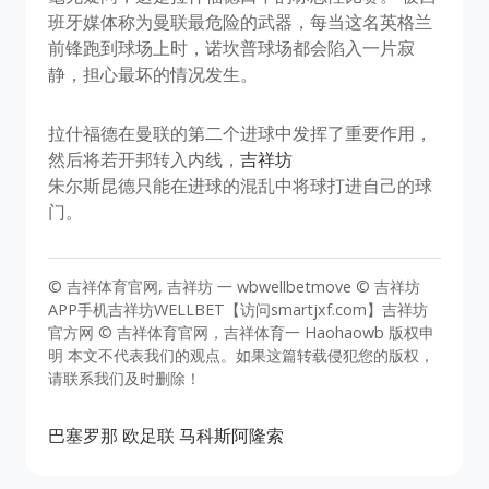
班牙媒体称为曼联最危险的武器，每当这名英格兰
前锋跑到球场上时，诺坎普球场都会陷入一片寂
静，担心最坏的情况发生。
拉什福德在曼联的第二个进球中发挥了重要作用，
然后将若开邦转入内线，
吉祥坊
朱尔斯昆德只能在进球的混乱中将球打进自己的球
门。
© 吉祥体育官网, 吉祥坊 一 wbwellbetmove © 吉祥坊
APP手机吉祥坊WELLBET【访问smartjxf.com】吉祥坊
官方网 © 吉祥体育官网，吉祥体育一 Haohaowb 版权申
明 本文不代表我们的观点。如果这篇转载侵犯您的版权，
请联系我们及时删除！
巴塞罗那
欧足联
马科斯阿隆索