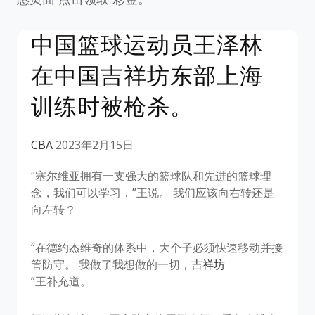
中国篮球运动员王泽林
在中国吉祥坊东部上海
训练时被枪杀。
CBA
2023年2月15日
“塞尔维亚拥有一支强大的篮球队和先进的篮球理
念，我们可以学习，”王说。 我们应该向右转还是
向左转？
“在德约杰维奇的体系中，大个子必须快速移动并接
管防守。 我做了我想做的一切，
吉祥坊
”王补充道。