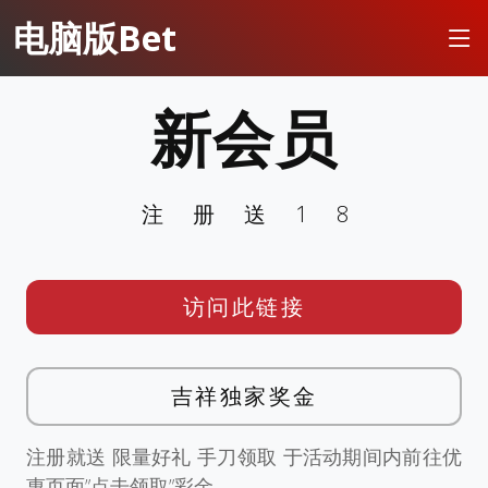
电脑版Bet
新会员
注册送18
访问此链接
吉祥独家奖金
注册就送 限量好礼 手刀领取 于活动期间内前往优
惠页面”点击领取”彩金。