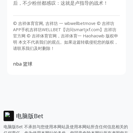
后，不少粉丝都感叹：这就是卢指导的战术！
© 吉祥体育官网, 吉祥坊 一 wbwellbetmove © 吉祥坊
APP手机吉祥坊WELLBET【访问smartjxf.com】吉祥坊
官方网 © 吉祥体育官网，吉祥体育一 Haohaowb 版权申
明 本文不代表我们的观点。如果这篇转载侵犯您的版权，
请联系我们及时删除！
nba
篮球
电脑版Bet
电脑版Bet 不承担与您使用本网站及使用本网站所含任何信息相关的
任何责任。作为使用本网站的条件，您同意免除本网站所有者因您在