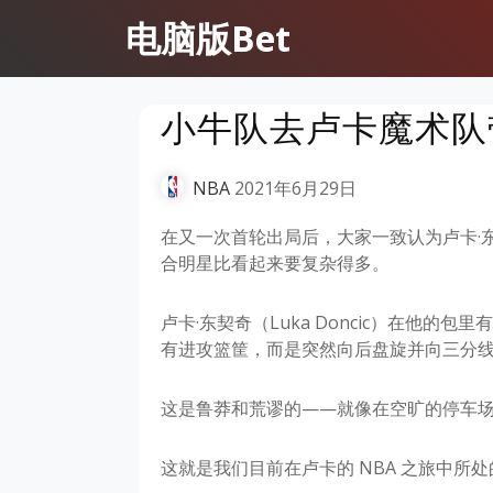
电脑版Bet
小牛队去卢卡魔术队
NBA
2021年6月29日
在又一次首轮出局后，大家一致认为卢卡·
合明星比看起来要复杂得多。
卢卡·东契奇（Luka Doncic）在他
有进攻篮筐，而是突然向后盘旋并向三分线3
这是鲁莽和荒谬的——就像在空旷的停车
这就是我们目前在卢卡的 NBA 之旅中