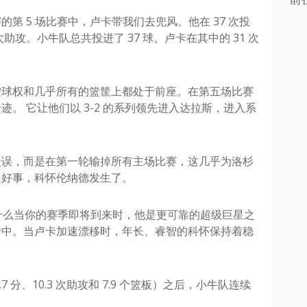
第 5 场比赛中，卢卡带我们去兜风。他在 37 次投
次助攻。小牛队总共投进了 37 球。卢卡在其中的 31 次
控球权和几乎所有的篮筐上都处于前座。在第五场比赛
。 它让他们以 3-2 的系列领先进入达拉斯，进入系
的失误，而是在第一轮输掉所有主场比赛，这几乎为洛杉
是好事，科怀伦纳德发生了。
了为什么当你的赛季即将到来时，他是更可靠的超级巨星之
命中。当卢卡加速漂移时，年长、睿智的科怀保持着稳
7 分、10.3 次助攻和 7.9 个篮板）之后，小牛队连续