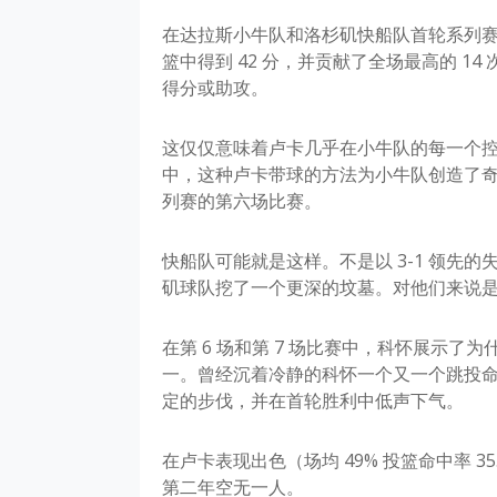
在达拉斯小牛队和洛杉矶快船队首轮系列赛的
篮中得到 42 分，并贡献了全场最高的 14 
得分或助攻。
这仅仅意味着卢卡几乎在小牛队的每一个
中，这种卢卡带球的方法为小牛队创造了奇迹
列赛的第六场比赛。
快船队可能就是这样。不是以 3-1 领先
矶球队挖了一个更深的坟墓。对他们来说
在第 6 场和第 7 场比赛中，科怀展示
一。曾经沉着冷静的科怀一个又一个跳投
定的步伐，并在首轮胜利中低声下气。
在卢卡表现出色（场均 49% 投篮命中率 35.
第二年空无一人。