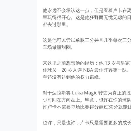
他永远不会承认这一点，但是看着卢卡在离
里玩得很开心。这是他狂野而无忧无虑的
都去过那里。
这是他可以尝试单腿三分并且几乎每次三
车场做甜甜圈。
来这里之前想想他的经历：他 13 岁与皇家
佳球员，20 岁入选 NBA 最佳阵容第一
至还没有达到他的权力巅峰。
对于达拉斯将 Luka Magic 转变为真
少时间在方向盘上。毕竟，也许在你的球队 
许卢卡不需要每场比赛得分超过30分就能
也许，只是也许，卢卡只是需要更多的成