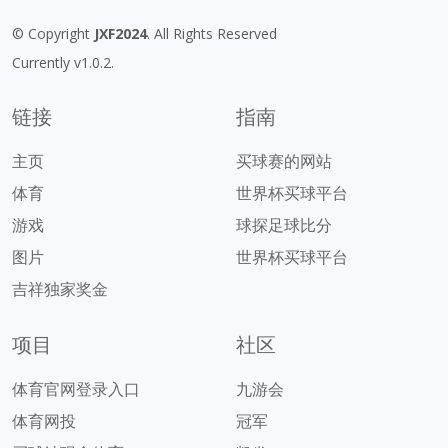
© Copyright
JXF2024
. All Rights Reserved
Currently v1.0.2.
链接
指南
主页
买球赛的网站
体育
世界杯买球平台
游戏
球探足球比分
图片
世界杯买球平台
吉祥独家奖金
项目
社区
体育官网登录入口
九游会
体育网投
冠军