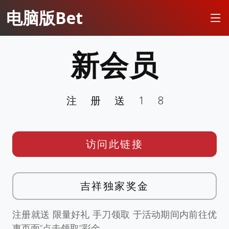
电脑版Bet
新会员
注册送18
访问此链接
吉祥独家奖金
注册就送 限量好礼 手刀领取 于活动期间内前往优
惠页面”点击领取”彩金。