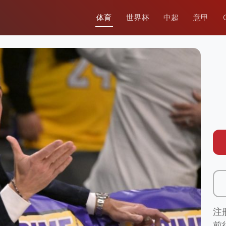
体育
世界杯
中超
意甲
注
前