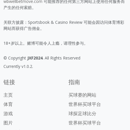
wbwellbetmove.com
可能推荐的任何第三方网站上使用任何服务而
产生的任何索赔。
关联方披露：Sportsbook & Casino Review 可能会因访问体育博彩
网站而获得广告佣金。
18+岁以上。赌博可能令人上瘾，请理性参与。
© Copyright
JXF2024
. All Rights Reserved
Currently v1.0.2.
链接
指南
主页
买球赛的网站
体育
世界杯买球平台
游戏
球探足球比分
图片
世界杯买球平台