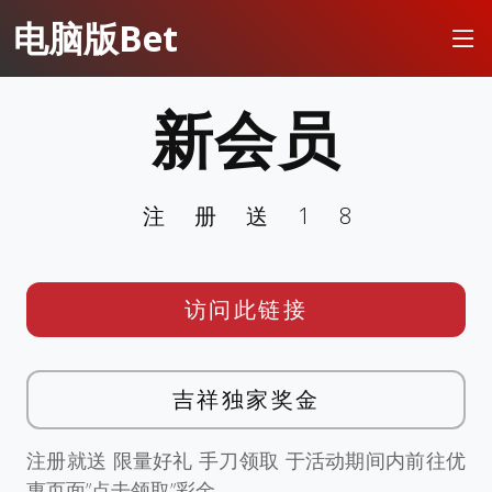
电脑版Bet
新会员
注册送18
访问此链接
吉祥独家奖金
注册就送 限量好礼 手刀领取 于活动期间内前往优
惠页面”点击领取”彩金。