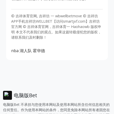
© 吉祥体育官网, 吉祥坊 一 wbwellbetmove © 吉祥坊
APP手机吉祥坊WELLBET【访问smartjxf.com】吉祥坊
官方网 © 吉祥体育官网，吉祥体育一 Haohaowb 版权申
明 本文不代表我们的观点。如果这篇转载侵犯您的版权，
请联系我们及时删除！
nba
湖人队
霍华德
电脑版Bet
电脑版Bet 不承担与您使用本网站及使用本网站所含任何信息相关的
任何责任。作为使用本网站的条件，您同意免除本网站所有者因您在